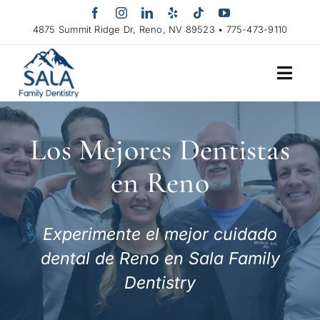
Skip
to
4875 Summit Ridge Dr, Reno, NV 89523 • 775-473-9110
content
Los Mejores Dentistas
en Reno
Experimente el mejor cuidado
dental de Reno en Sala Family
Dentistry